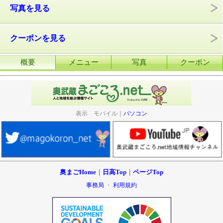
写真を見る
クーポンを見る
概要
メニュー
写真
クーポン
表示 モバイル｜
パソコン
奥まごHome
｜
日高Top
｜
ページTop
事務局
・
利用規約