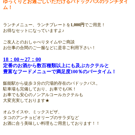
ゆっくりとお過ごしいただけるパドックパスのランチタイ
ム！
ランチメニュー、ランチプレートを
1,000円
でご用意！
お得なセットになっていますよ♪
ご友人とのおしゃべりタイムやご商談
お仕事の合間のご一服などに是非ご利用下さい！
18：00～27：00
定番のお酒から数百種類以上にも及ぶカクテルと
豊富なフードメニューで満足度100％のバータイム！
飯能駅から徒歩３分の穴場的存在のパドックパス。
駐車場も完備しており、お車でもOK！
お車でも安心のノンアルコールカクテルも
大変充実しております★
オムライスや、ミックスピザ、
タコのアンチョビオリーブのサラダなど
お酒に合う美味しい料理もご用意しております！！