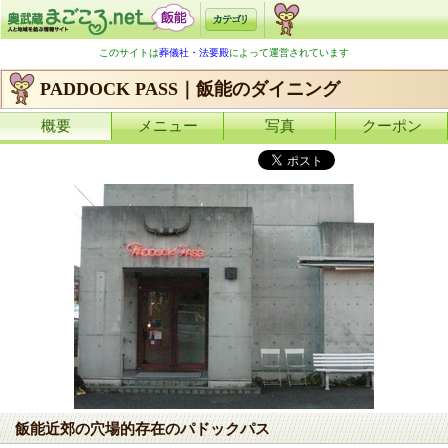
このサイトは
葬儀社・法要殿
によって運営されています
PADDOCK PASS｜飯能のダイニング
概要
メニュー
写真
クーポン
飯能近郊の穴場的存在のパドックパス