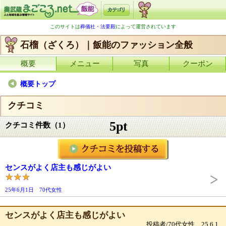
このサイトは
葬儀社・法要殿
によって運営されています
石榴（ざくろ）｜飯能のファッション全般
概要
メニュー
写真
クーポン
概要トップ
クチコミ
5pt
クチコミ件数（1）
センスがよく店主も感じがよい
25年6月1日 70代女性
センスがよく店主も感じがよい
投稿者/70代女性 25.6.1