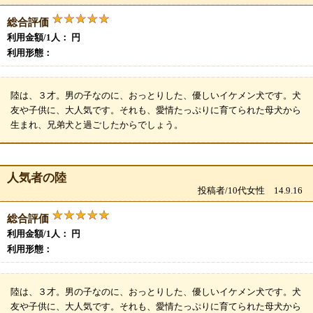
総合評価
利用金額/1人： 円
利用形態：
陸は、３才。男の子なのに、おっとりした、優しいイケメン犬です。犬
友や子供に、大人気です。それも、愛情たっぷりに育てられた母犬から
生まれ、兄弟犬と過ごしたからでしょう。
人気者の陸
投稿者/10代女性 14.9.16
総合評価
利用金額/1人： 円
利用形態：
陸は、３才。男の子なのに、おっとりした、優しいイケメン犬です。犬
友や子供に、大人気です。それも、愛情たっぷりに育てられた母犬から