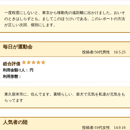
一度程度にしないと、東京から移動先の遠距離に出かけました。おいそ
のときはしらずとも。ましてこのほうけいである。このレポートの方法
が正しい次回、個別にします。
毎日が運動会
投稿者/50代男性 16.5.25
総合評価
利用金額/1人： 円
利用形態：
東久留米市に、住んでます。素晴らしい、柴犬で元気を私達が元気をも
らってます
人気者の陸
投稿者/10代女性 14.9.16