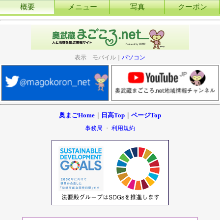
概要
メニュー
写真
クーポン
表示 モバイル｜
パソコン
奥まごHome
｜
日高Top
｜
ページTop
事務局
・
利用規約