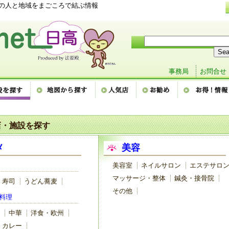
高の人と地域をまごころで結ぶ情報
事務局
お問合せ
店・施設を探す
メ
美容
美容室
ネイルサロン
エステサロ
マッサージ・整体
鍼灸・接骨院
寿司
うどん蕎麦
その他
料理
中華
洋食・欧州
カレー