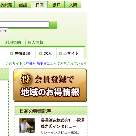
奥武蔵
飯能
日高
坂戸
入間
利用規約
個人情報
このサイトは
葬儀社 法要殿
によって運営されています
ン
日高の特集記事
長澤酒造株式会社 長澤
義之氏インタビュー
リレーインタビュー第5回