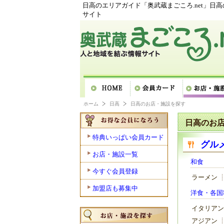
日高のエリアガイド「奥武蔵まごころ.net」日
サイト
ホーム
日高
日高のお店・施設を探す
日高のお
特典いっぱい会員カード
グル
お店・施設一覧
和食
今すぐ会員登録
ラーメン
加盟店も募集中
洋食・各国
イタリアン
アジアン