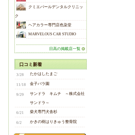
クミエパールデンタルクリニッ
ク
ヘアカラー専門店色染堂
MARVELOUS CAR STUDIO
日高の掲載店一覧
口コミ新着
たかはしたまご
3/28
金子バラ園
11/18
サンドラ キムチ ～株式会社
9/29
サンドラ～
柴犬専門犬舎杉
6/21
かきの樹はりきゅう整骨院
6/2