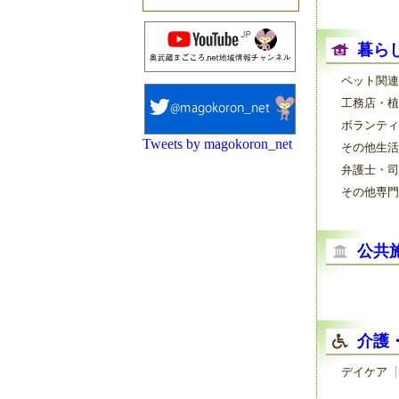
暮ら
ペット関連
工務店・植
ボランティ
Tweets by magokoron_net
その他生活
弁護士・司
その他専門
公共
介護
デイケア