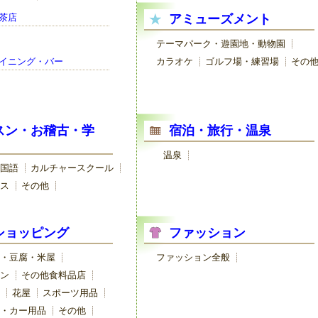
茶店
アミューズメント
テーマパーク・遊園地・動物園
イニング・バー
カラオケ
ゴルフ場・練習場
その
スン・お稽古・学
宿泊・旅行・温泉
温泉
国語
カルチャースクール
ス
その他
ショッピング
ファッション
・豆腐・米屋
ファッション全般
ン
その他食料品店
花屋
スポーツ用品
・カー用品
その他