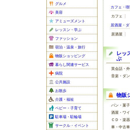
グルメ
カフェ・喫
美容
カフェ
アミューズメント
居酒屋・ダ
レッスン・学ぶ
居酒屋
ファッション
宿泊・温泉・旅行
レッ
物販ショッピング
ぶ
暮らし関連サービス
英会話・外
病院
音楽・ダン
公共施設
お散歩
物販
介護・福祉
パン・菓子
ベビー・子育て
酒屋・ワイ
駐車場・駐輪場
ＣＤ・楽器
サークル・イベント
車・中古車