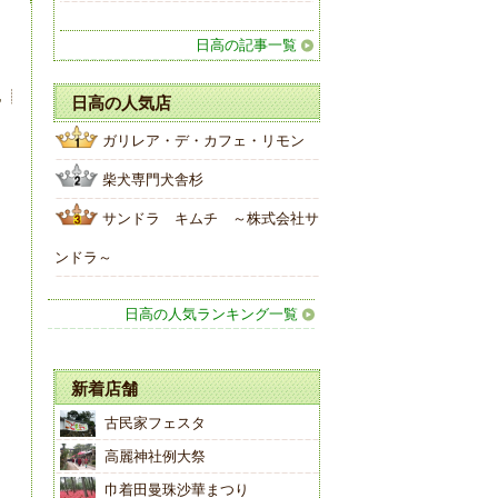
日高の記事一覧
他
日高の人気店
ガリレア・デ・カフェ・リモン
柴犬専門犬舎杉
サンドラ キムチ ～株式会社サ
ンドラ～
日高の人気ランキング一覧
新着店舗
古民家フェスタ
高麗神社例大祭
巾着田曼珠沙華まつり