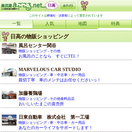
このサイトは
葬儀社・法要殿
によって運営されています
一覧
人気
地図
特典
日高の物販ショッピング
風呂センター関谷
物販ショッピング - その他
お風呂のことなら すぐにTEL！
MARVELOUS CAR STUDIO
物販ショッピング - 車・中古車・カー用品
親切丁寧 車のメンテはお任せくださいっ！
加藤養鶏場
物販ショッピング - その他食料品店
おいしいたまごの直売所
日東自動車 株式会社 第一工場
物販ショッピング - 車・中古車・カー用品
あなたのカーライフをサポートします！