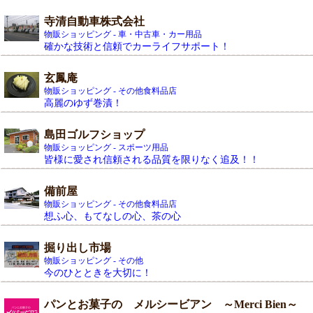
寺清自動車株式会社
物販ショッピング - 車・中古車・カー用品
確かな技術と信頼でカーライフサポート！
玄鳳庵
物販ショッピング - その他食料品店
高麗のゆず巻漬！
島田ゴルフショップ
物販ショッピング - スポーツ用品
皆様に愛され信頼される品質を限りなく追及！！
備前屋
物販ショッピング - その他食料品店
想ふ心、もてなしの心、茶の心
掘り出し市場
物販ショッピング - その他
今のひとときを大切に！
パンとお菓子の メルシービアン ～Merci Bien～