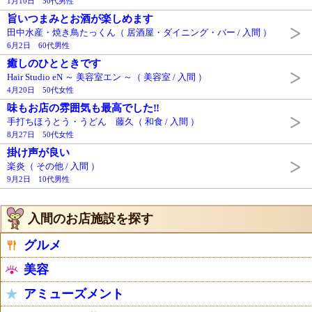
1月10日 50代男性
旨いつまみとお酒が楽しめます
田中水産・焼き鳥たっくん（ 居酒屋・ダイニング・バー / 入間 ）
6月2日 60代男性
癒しのひとときです
Hair Studio eN ～ 美容室エン ～（ 美容室 / 入間 ）
4月20日 50代女性
味もお店の雰囲気も最高でした‼︎
手打ちほうとう・うどん 藤久（ 和食 / 入間 ）
8月27日 50代女性
掛け声が良い
楽炎（ その他 / 入間 ）
9月2日 10代男性
入間のお店施設を探す
グルメ
美容
アミューズメント