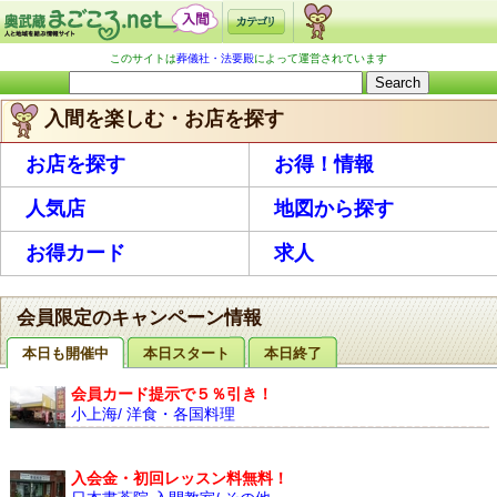
このサイトは
葬儀社・法要殿
によって運営されています
入間を楽しむ・お店を探す
お店を探す
お得！情報
人気店
地図から探す
お得カード
求人
会員限定のキャンペーン情報
本日も開催中
本日スタート
本日終了
会員カード提示で５％引き！
小上海/ 洋食・各国料理
入会金・初回レッスン料無料！