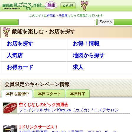
このサイトは
葬儀社・法要殿
によって運営されています
飯能を楽しむ・お店を探す
お店を探す
お得！情報
人気店
地図から探す
お得カード
求人
会員限定のキャンペーン情報
本日も開催中
本日スタート
本日終了
空くじなしのビック抽選会
フェイシャルサロン Kazuka（カズカ）/ エステサロン
1ドリンクサービス！