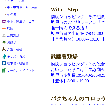
スポーツ用品
車・中古車・カー用品
With Step
その他
物販ショッピング - その他
暮らし関連サービス
坂戸市のご当地ラーメン「
唯一購入できる店！
病院
坂戸市日の出町16-7/049-282-
公共施設
【営業時間】10:00～19:3
お散歩
介護・福祉
武藤養鶏場
キッズ・育児
駐車場・駐輪場
物販ショッピング - その他
おいしいたまごは元気な鶏か
サークル・イベント
坂戸市多和目139/049-285-025
【無休】8:00～19:00
パクちゃんのコロッ