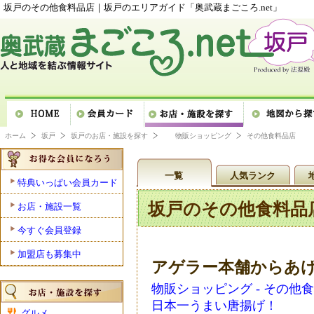
坂戸のその他食料品店｜坂戸のエリアガイド「奥武蔵まごころ.net」
ホーム
坂戸
坂戸のお店・施設を探す
物販ショッピング
その他食料品店
一覧
人気ランク
特典いっぱい会員カード
坂戸のその他食料品
お店・施設一覧
今すぐ会員登録
加盟店も募集中
アゲラー本舗からあ
物販ショッピング - その他
日本一うまい唐揚げ！
グルメ