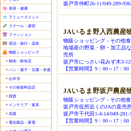
坂戸市仲町26-11/049-289-936
美容・健康
アミューズメント
スクール・講習
JAいるま野入西農産
ファッション
物販ショッピング - その他
宿泊・旅行・温泉
地場産の野菜・卵・加工品な
物販ショッピング
売所
精肉・鮮魚店
坂戸市にっさい花みず木3-12-3/0
【営業時間】9：00～17：0
パン・菓子・豆腐・米屋
お弁当
その他食料品店
JAいるま野坂戸農産
雑貨
物販ショッピング - その他
インテリア・家具
坂戸市役所近くのJAの直売
坂戸市千代田1-4-14/049-281-1
花屋
【営業時間】9：00～17：0
電化製品・家電