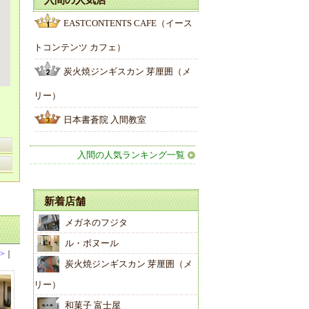
入間の人気店
EASTCONTENTS CAFE（イース
トコンテンツ カフェ）
炭火焼ジンギスカン 芽厘囲（メ
リー）
日本書蒼院 入間教室
入間の人気ランキング一覧
新着店舗
メガネのフジタ
ル・ボヌール
>
｜
炭火焼ジンギスカン 芽厘囲（メ
リー）
和菓子 富士屋