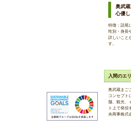
奥武蔵
心優し
特徴：語尾
性別・身長
詳しいこと
す。
入間のエリ
奥武蔵まごこ
コンセプト
舗、観光、
ト上で発信
央商事株式