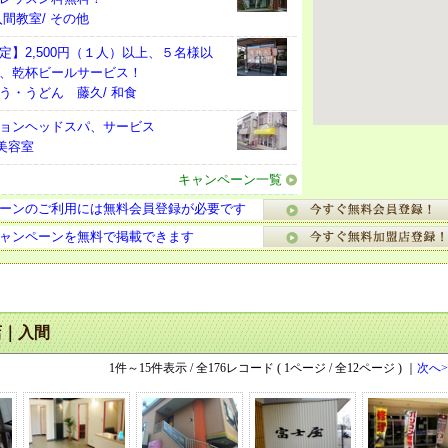
間教室/ その他
定】2,500円（１人）以上、５名様以
、乾杯ビールサービス！
う・うどん 藤久/ 和食
ョンヘッドスパ、サービス
 美容室
キャンペーン一覧
ーンのご利用には無料会員登録が必要です
ャンペーンを無料で掲載できます
店｜入間
1件～15件表示 / 全176レコード ( 1ページ / 全12ページ ) ｜
次へ>