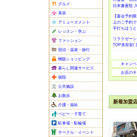
グルメ
日本書蒼院 入
美容
【宴会予約限
アミューズメント
上のご予約で
手打ちほうと
レッスン・学ぶ
リラクゼーシ
ファッション
TOP美容室/
宿泊・温泉・旅行
物販ショッピング
キャンペ
暮らし関連サービス
お店のキ
病院
公共施設
お散歩
新着加盟
介護・福祉
ベビー・子育て
駐車場・駐輪場
サークル・イベント