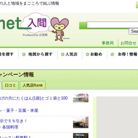
間の人と地域をまごころで結ぶ情報
事務局
お問合せ
ャンペーン情報
口コミ
人気店Rank
上げの方にたくはん(1袋)とゴミ袋と100
パン・菓子・豆腐・米屋
示で５％引き！
食・各国料理
レッスン料無料！