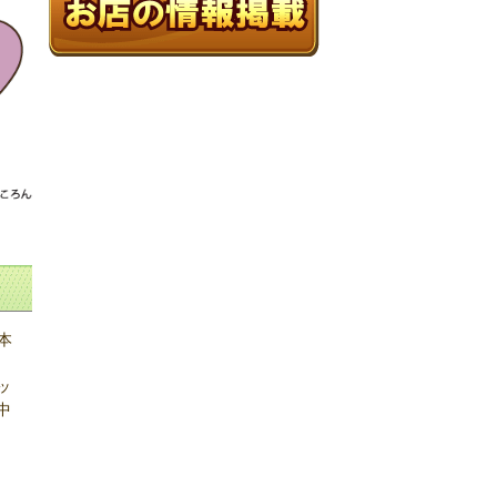
本
ッ
中