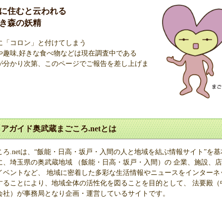
に住むと云われる
き森の妖精
に「コロン」と付けてしまう
や趣味,好きな食べ物などは現在調査中である
が分かり次第、このページでご報告を差し上げま
アガイド奥武蔵まごころ.netとは
ろ.netは、“飯能・日高・坂戸・入間の人と地域を結ぶ情報サイト”を基
に、埼玉県の奥武蔵地域 （飯能・日高・坂戸・入間）の 企業、施設、店
イベントなど、 地域に密着した多彩な生活情報やニュースをインターネ
することにより、地域全体の活性化を図ることを目的として、 法要殿（
会社）が事務局となり企画・運営しているサイトです。