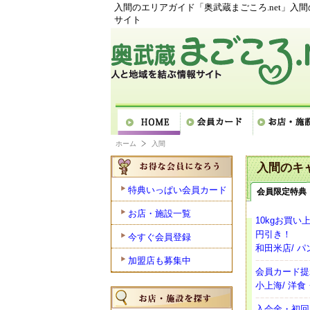
入間のエリアガイド「奥武蔵まごころ.net」入
サイト
ホーム
入間
入間のキ
特典いっぱい会員カード
会員限定特典
お店・施設一覧
10kgお買い
円引き！
今すぐ会員登録
和田米店/ 
加盟店も募集中
会員カード提
小上海/ 洋
入会金・初回