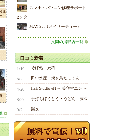
スマホ・パソコン修理サポート
修理
ー
センター
MAY 30.（メイサーティー）
入間の掲載店一覧
口コミ新着
そば処 更科
1/10
田中水産・焼き鳥たっくん
6/2
Hair Studio eN ～ 美容室エン ～
4/20
屋
手打ちほうとう・うどん 藤久
8/27
楽炎
9/2
覧