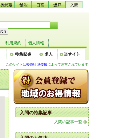
奥武蔵
飯能
日高
坂戸
入間
利用規約
個人情報
このサイトは
葬儀社 法要殿
によって運営されています
入間の特集記事
入間の記事一覧