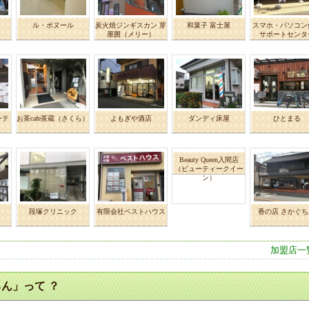
ル・ボヌール
炭火焼ジンギスカン 芽
和菓子 富士屋
スマホ・パソコン
厘囲（メリー）
サポートセンタ
ーテ
お茶cafe茶蔵（さくら）
よもぎや酒店
ダンディ床屋
ひとまる
Beauty Queen入間店
（ビューティークイー
ン）
段塚クリニック
有限会社ベストハウス
香の店 さかぐち
加盟店一
ん」って ？