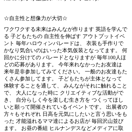
☆自主性と想像力が大切☆
ワクワクする未来はみんなが作ります 英語を学んで
る 子どもたちの 自主性を伸ばす アウトプットイベ
ント 毎年ハロウィンパレードは、 衣装も手作りで
かなり気合いのはいった本気仮装となってます。 何
回かに分けての パレードとなりますが 毎年100人ほ
どの応募があります。 今年来れなかったお友達は
来年是非参加してみてください。 一般のお友達もた
くさん参加してます。 子どもたちが主体となって
体験することを通して、 みんながそれに触れること
で、 大人になった時に クリエイティブな活動がで
き、 自分らしく今を楽しむ生き方を つくってほし
いと願って開催されているイベントです。 出展者の
方々もそれぞれ 日高を元気にしたいと言う思いをも
った 才能溢れるママ達によるお店が 毎回沢山並び
ます。 お昼の番組 ヒルナンデスなどメディアに取