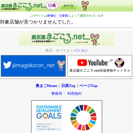
このサイトは
葬儀社・法要殿
によって運営されています
対象店舗が見つかりませんでした。
表示 モバイル｜
パソコン
奥まごHome
｜
日高Top
｜
ページTop
事務局
・
利用規約