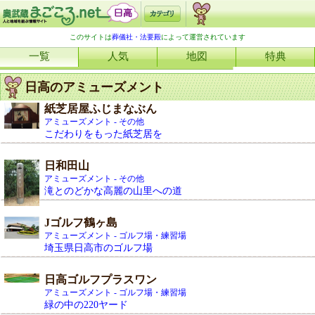
このサイトは
葬儀社・法要殿
によって運営されています
一覧
人気
地図
特典
日高のアミューズメント
紙芝居屋ふじまなぶん
アミューズメント - その他
こだわりをもった紙芝居を
日和田山
アミューズメント - その他
滝とのどかな高麗の山里への道
Jゴルフ鶴ヶ島
アミューズメント - ゴルフ場・練習場
埼玉県日高市のゴルフ場
日高ゴルフプラスワン
アミューズメント - ゴルフ場・練習場
緑の中の220ヤード