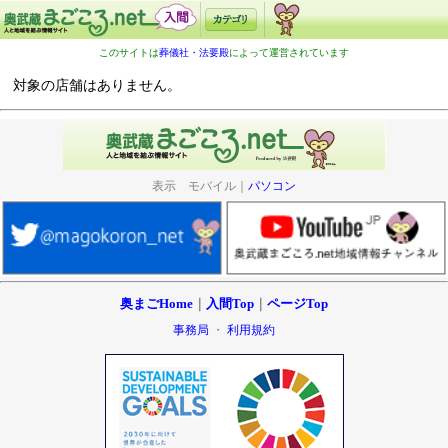
このサイトは
葬儀社・法要殿
によって運営されています
対象の店舗はありません。
表示 モバイル｜
パソコン
奥まごHome
｜
入間Top
｜
ページTop
事務局
・
利用規約