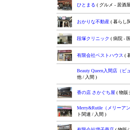
ひとまる
( グルメ - 居
おかりな不動産
( 暮らし
段塚クリニック
( 病院 -
有限会社ベストハウス
(
Beauty Queen入間
他 / 入間 )
香の店 さかぐち屋
( 物販
Merry&Rutile（メリ
ト関連 / 入間 )
有限会社増子商店
( 物販