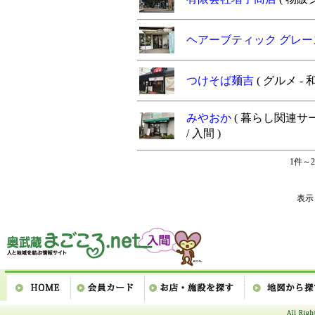
ヘアーブティック グレ
つけそば麺吉
( グルメ - 和
みやおか
( 暮らし関連サ
/ 入間 )
1件～2
表