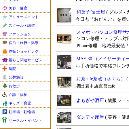
美容・健康
和菓子 富士屋
( グルメ -
アミューズメント
今日も『おだんご』を買
スクール・講習
スマホ・パソコン修理サ
ファッション
ソコン修理・トラブル対応 /
宿泊・旅行・温泉
iPhone修理 地域最安値
物販ショッピング
MAY 30.（メイサーティ
暮らし関連サービス
お手頃価格で本格フレン
病院
公共施設
お茶cafe茶蔵（さくら）
増田園本店直営cafe
お散歩
介護・福祉
よもぎや酒店
( 物販ショッ
キッズ・育児
駐車場・駐輪場
ダンディ床屋
( 美容・健康 
サークル・イベント