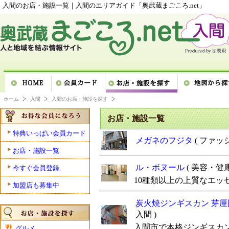
入間のお店・施設一覧｜入間のエリアガイド「奥武蔵まごころ.net」
ホーム
入間
入間のお店・施設を探す
お店・施設一覧
特典いっぱい会員カード
メガネのフジタ
( ファッシ
お店・施設一覧
ル・ボヌール
( 美容・健康
今すぐ会員登録
10種類以上の上質なエッ
加盟店も募集中
炭火焼ジンギスカン 芽
入間 )
入間市で本格ジンギスカ
グルメ