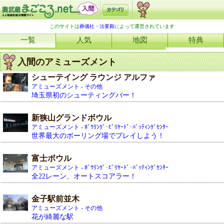
このサイトは
葬儀社・法要殿
によって運営されています
一覧
人気
地図
特典
入間のアミューズメント
シューテイング ラウンジ アルファ
アミューズメント - その他
埼玉県初のシューティングバー！
新狭山グランドボウル
アミューズメント - ﾎﾞｳﾘﾝｸﾞ･ﾋﾞﾘﾔｰﾄﾞ･ﾊﾞｯﾃｨﾝｸﾞｾﾝﾀｰ
世界最大のボーリング場でプレイしよう！
富士ボウル
アミューズメント - ﾎﾞｳﾘﾝｸﾞ･ﾋﾞﾘﾔｰﾄﾞ･ﾊﾞｯﾃｨﾝｸﾞｾﾝﾀｰ
全22レーン、オートスコアラー！
金子駅前並木
アミューズメント - その他
花が綺麗な駅