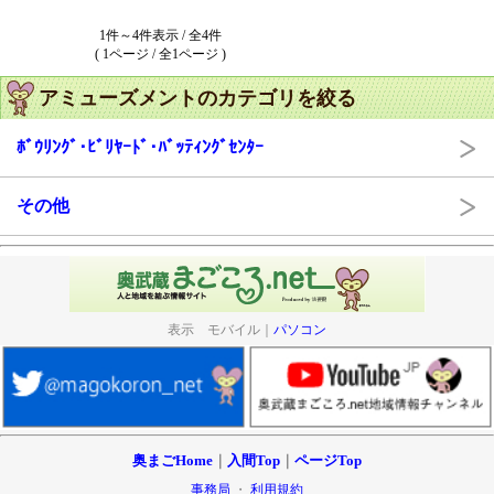
1件～4件表示 / 全4件
( 1ページ / 全1ページ )
アミューズメントのカテゴリを絞る
ﾎﾞｳﾘﾝｸﾞ･ﾋﾞﾘﾔｰﾄﾞ･ﾊﾞｯﾃｨﾝｸﾞｾﾝﾀｰ
その他
表示 モバイル｜
パソコン
奥まごHome
｜
入間Top
｜
ページTop
事務局
・
利用規約