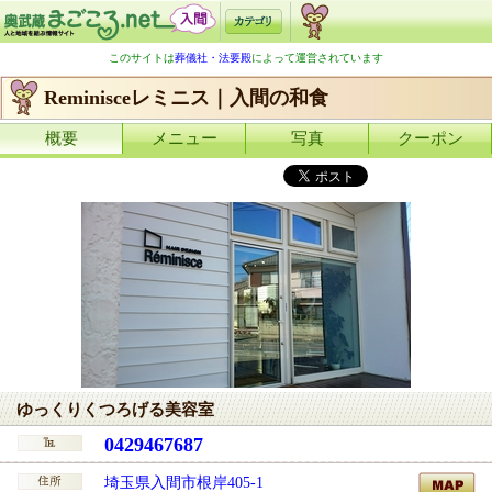
このサイトは
葬儀社・法要殿
によって運営されています
Reminisceレミニス｜入間の和食
概要
メニュー
写真
クーポン
ゆっくりくつろげる美容室
0429467687
埼玉県入間市根岸405-1