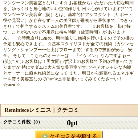
マンツーマン美容室となります☆ お客様からいただいた大切な時間
を、ゆっくりと居心地のいい空間作りを 日々心がけています(*^^*)
マンツーマン美容室（院）とは、基本的にアシスタント（サポート
役や見習い）が存在せず一人の美容師が最初から最後まで「つきっ
きり」で担当するシステムの美容室です。 ☆お客様を「掛け持
つ」ことがないので不用意に待ち時間（放置時間）が ありませ
ん。 ☆時間通りに始め、時間通りに施術を行いますのでその後の
予定も安心できます。 ☆基本スタイリストが全ての施術（カウンセ
リング・シャンプー〜仕上げブローまで）するので技術が安心、安
全。 そして、こちらのオーナーは、 『イケメン』なんですよぉー
(笑)(*´∀`)♪ お客様は！男女問わず沢山のお客様で予約が埋まってお
りますが 特にマダムに大人気な美容室です‼(^-^)v オシャレな内観
とオーナーに癒され綺麗になって また、明日から頑張れるエネルギ
ーを貰う美容室なので(^o^)v是非是非いってみてくださーい！
☆suzu-☆
Reminisceレミニス｜クチコミ
0pt
クチコミ件数（0）