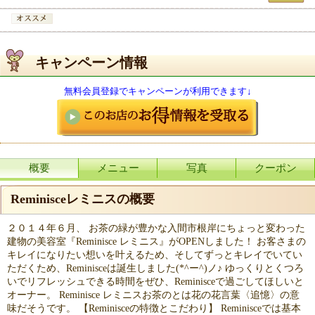
キャンペーン情報
無料会員登録でキャンペーンが利用できます↓
概要
メニュー
写真
クーポン
Reminisceレミニスの概要
２０１４年６月、 お茶の緑が豊かな入間市根岸にちょっと変わった
建物の美容室『Reminisce レミニス』がOPENしました！ お客さまの
キレイになりたい想いを叶えるため、そしてずっとキレイでいてい
ただくため、Reminisceは誕生しました(*^ー^)ノ♪ ゆっくりとくつろ
いでリフレッシュできる時間をぜひ、Reminisceで過ごしてほしいと
オーナー。 Reminisce レミニスお茶のとは花の花言葉〈追憶〉の意
味だそうです。 【Reminisceの特徴とこだわり】 Reminisceでは基本