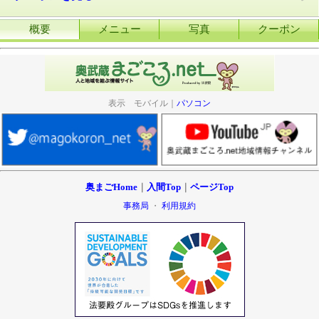
概要
メニュー
写真
クーポン
表示 モバイル｜
パソコン
奥まごHome
｜
入間Top
｜
ページTop
事務局
・
利用規約