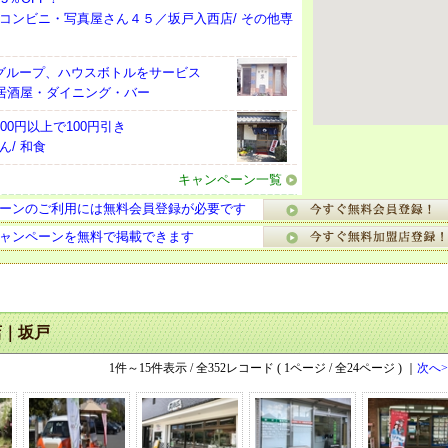
コンビニ・写真屋さん４５／坂戸入西店/ その他専
グループ、ハウスボトルをサービス
 居酒屋・ダイニング・バー
00円以上で100円引き
ん/ 和食
キャンペーン一覧
ーンのご利用には無料会員登録が必要です
ャンペーンを無料で掲載できます
店｜坂戸
1件～15件表示 / 全352レコード ( 1ページ / 全24ページ ) ｜
次へ>