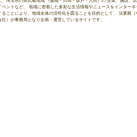
に、埼玉県の奥武蔵地域 （飯能・日高・坂戸・入間）の 企業、施設、店
イベントなど、 地域に密着した多彩な生活情報やニュースをインターネ
することにより、地域全体の活性化を図ることを目的として、 法要殿（
会社）が事務局となり企画・運営しているサイトです。