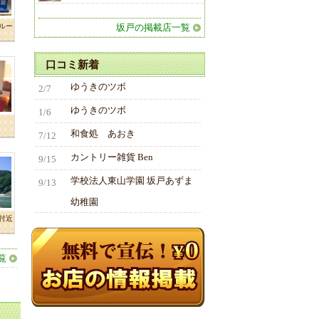
ルー
坂戸の掲載店一覧
口コミ新着
ゆうきのツボ
2/7
ゆうきのツボ
1/6
和食処 あおき
7/12
カントリー雑貨 Ben
9/15
学校法人東山学園 坂戸あずま
9/13
幼稚園
付近
覧