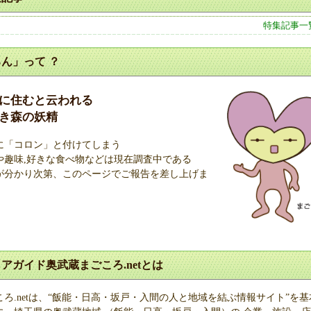
特集記事一
ん」って ？
に住むと云われる
き森の妖精
に「コロン」と付けてしまう
や趣味,好きな食べ物などは現在調査中である
が分かり次第、このページでご報告を差し上げま
アガイド奥武蔵まごころ.netとは
ろ.netは、“飯能・日高・坂戸・入間の人と地域を結ぶ情報サイト”を基