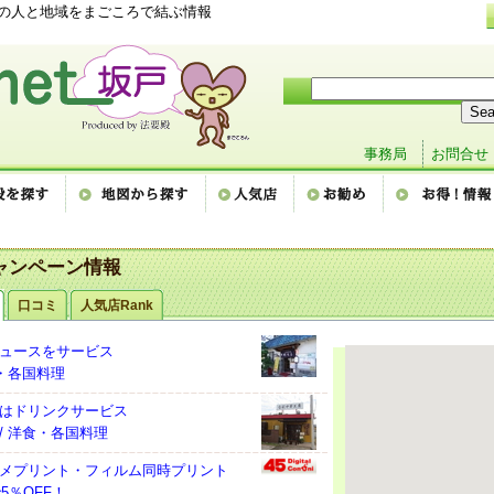
戸の人と地域をまごころで結ぶ情報
事務局
お問合せ
ャンペーン情報
口コミ
人気店Rank
ュースをサービス
食・各国料理
はドリンクサービス
/ 洋食・各国料理
メプリント・フィルム同時プリント
で5％OFF！