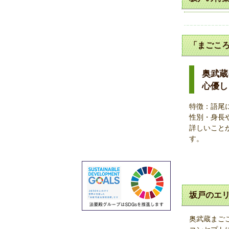
「まごころ
奥武蔵
心優し
特徴：語尾
性別・身長
詳しいこと
す。
坂戸のエリ
奥武蔵まごこ