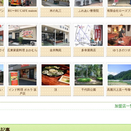
デン
BUーBU CAFE maison
米の丸三
ふれあい整骨院
有限会社ローズブ
ム
 ウイ
広東家庭料理 おかむら
金井陶苑
多幸屋商店
ゆうきのツボ
い
インド料理 ポカラ 坂
頂
千代田公園
高麗川上流一号堰
戸店
加盟店一
集記事