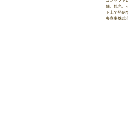
コンセプト
舗、観光、
ト上で発信
央商事株式