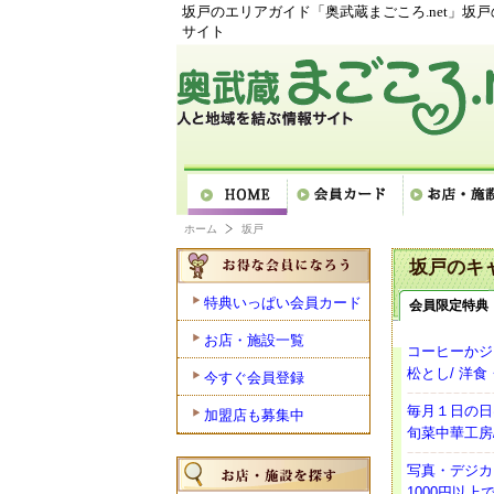
坂戸のエリアガイド「奥武蔵まごころ.net」坂
サイト
ホーム
坂戸
坂戸のキ
特典いっぱい会員カード
会員限定特典
お店・施設一覧
コーヒーかジ
松とし/ 洋
今すぐ会員登録
毎月１日の日
加盟店も募集中
旬菜中華工房
写真・デジカ
1000円以上