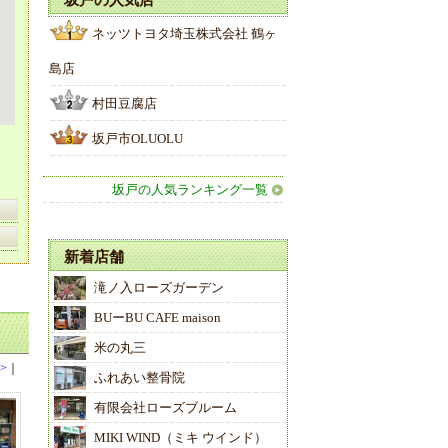
坂戸の人気店
ネッツトヨタ埼玉株式会社 鶴ヶ
島店
村田豆腐店
坂戸市OLUOLU
坂戸の人気ランキング一覧
新着店舗
滝ノ入ローズガーデン
BUーBU CAFE maison
米の丸三
>
｜
ふれあい整骨院
有限会社ローズブルーム
MIKI WIND（ミキ ウインド）