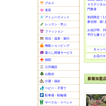
グルメ
４５デジタル
門業者
美容
アミューズメント
初回限定！1
夢空間 翠/
レッスン・学ぶ
お会計時、10
ファッション
手打ち藤うど
宿泊・温泉・旅行
物販ショッピング
キャンペ
暮らし関連サービス
お店のキ
病院
公共施設
お散歩
新着加盟
介護・福祉
ベビー・子育て
駐車場・駐輪場
サークル・イベント