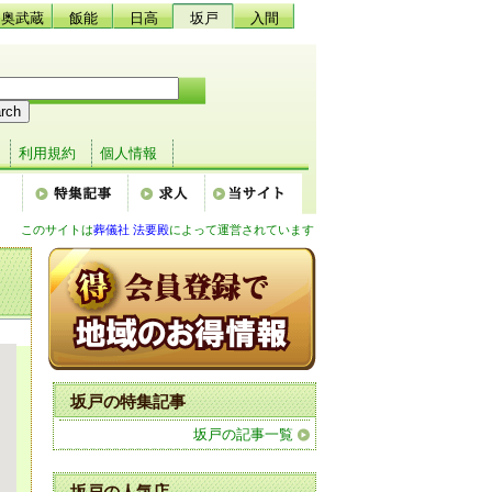
奥武蔵
飯能
日高
坂戸
入間
利用規約
個人情報
このサイトは
葬儀社 法要殿
によって運営されています
坂戸の特集記事
坂戸の記事一覧