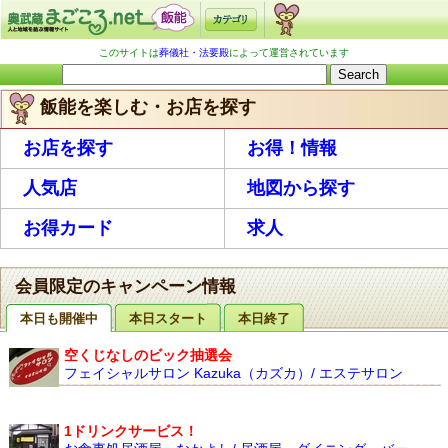
このサイトは
葬儀社・法要殿
によって運営されています
飯能を楽しむ・お店を探す
お店を探す
お得！情報
人気店
地図から探す
お得カード
求人
会員限定のキャンペーン情報
本日も開催中
本日スタート
本日終了
空くじなしのビック抽選会
フェイシャルサロン Kazuka（カズカ）/ エステサロン
1ドリンクサービス！