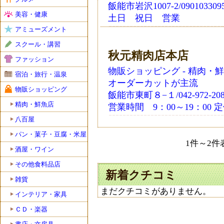
飯能市岩沢1007-2/090103309
美容・健康
土日 祝日 営業
アミューズメント
スクール・講習
秋元精肉店本店
ファッション
物販ショッピング - 精肉・
宿泊・旅行・温泉
オーダーカットが主流
物販ショッピング
飯能市東町８−１/042-972-208
精肉・鮮魚店
営業時間 9：00～19：0
八百屋
パン・菓子・豆腐・米屋
1件～2件表
酒屋・ワイン
その他食料品店
新着クチコミ
雑貨
まだクチコミがありません。
インテリア・家具
ＣＤ・楽器