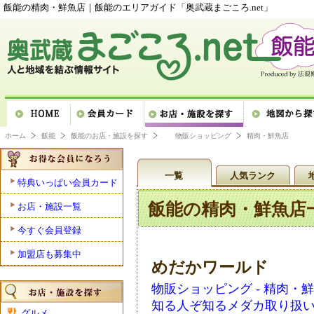
飯能の精肉・鮮魚店｜飯能のエリアガイド「奥武蔵まごころ.net」
ホーム
飯能
飯能のお店・施設を探す
物販ショッピング
精肉・鮮魚店
一覧
人気ランク
特典いっぱい会員カード
飯能の精肉・鮮魚店
お店・施設一覧
今すぐ会員登録
加盟店も募集中
めだかワールド
物販ショッピング - 精肉・
知る人ぞ知るメダカ取り扱
グルメ