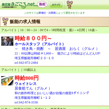
このサイトは
葬儀社・法要殿
によって運営されています
飯能の求人情報
アルバイト｜16：00～24：00で4～5時間程度・週2～4日間｜18歳～
時給８００円～
ホールスタッフ（アルバイト）
～ 焼き鳥・焼酎 ～ 居酒屋 おらく（グルメ ）
22：00以降は時給￥1,000～ 能力により時給はどんどんUP!
埼玉県飯能市柳町２３−１０
tel:042-972-2484
アルバイト｜｜19歳以上
時給800円
ウェイトレス
居食処てん（グルメ ）
和の創作料理とおいしい酒が自慢の個室ﾀダイニング
埼玉県飯能市柳町１−１２
tel:042-974-3336