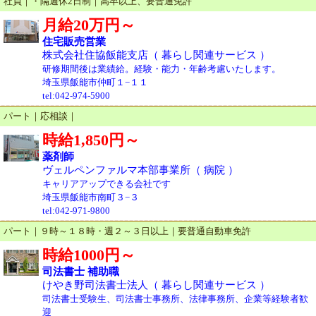
社員｜・隔週休2日制｜高卒以上、要普通免許
月給20万円～
住宅販売営業
株式会社住協飯能支店（ 暮らし関連サービス ）
研修期間後は業績給。経験・能力・年齢考慮いたします。
埼玉県飯能市仲町１−１１
tel:042-974-5900
パート｜応相談｜
時給1,850円～
薬剤師
ヴェルペンファルマ本部事業所（ 病院 ）
キャリアアップできる会社です
埼玉県飯能市南町３−３
tel:042-971-9800
パート｜９時～１８時・週２～３日以上｜要普通自動車免許
時給1000円～
司法書士 補助職
けやき野司法書士法人（ 暮らし関連サービス ）
司法書士受験生、司法書士事務所、法律事務所、企業等経験者歓
迎