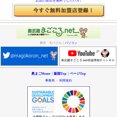
お店の宣伝を無料でしたい方↓
表示 モバイル｜
パソコン
奥まごHome
｜
飯能Top
｜
ページTop
事務局
・
利用規約