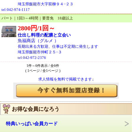
埼玉県飯能市大字双柳９４−２３
tel:042-974-1117
パート｜1回3～4時間｜要普免 18歳以上
2800円/1回～
仕出し料理の配膳と立会い
魚福商店（グルメ ）
長期出来る方歓迎、仕事は不定期に発生します
埼玉県飯能市仲町２５−３
tel:042-972-2376
1件～6件表示 / 全6件
( 1ページ / 全1ページ )
求人情報を無料で掲載できます↓
お得な会員になろう
特典いっぱい会員カード