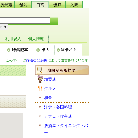
奥武蔵
飯能
日高
坂戸
入間
利用規約
個人情報
このサイトは
葬儀社 法要殿
によって運営されています
加盟店
グルメ
和食
洋食・各国料理
カフェ・喫茶店
居酒屋・ダイニング・バ
ー