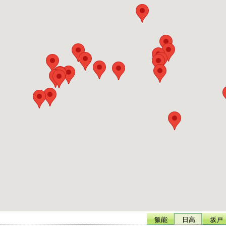
飯能
日高
坂戸