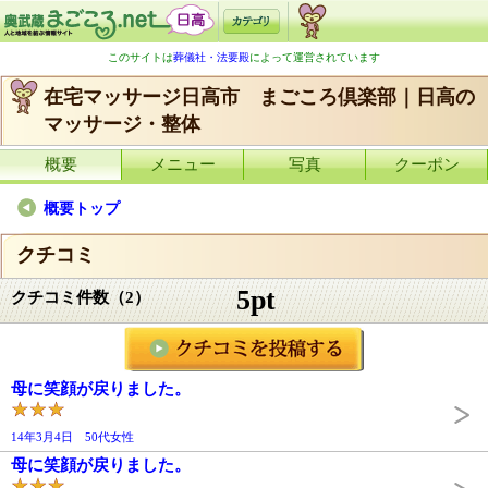
このサイトは
葬儀社・法要殿
によって運営されています
在宅マッサージ日高市 まごころ倶楽部｜日高の
マッサージ・整体
概要
メニュー
写真
クーポン
概要トップ
クチコミ
5pt
クチコミ件数（2）
母に笑顔が戻りました。
14年3月4日 50代女性
母に笑顔が戻りました。