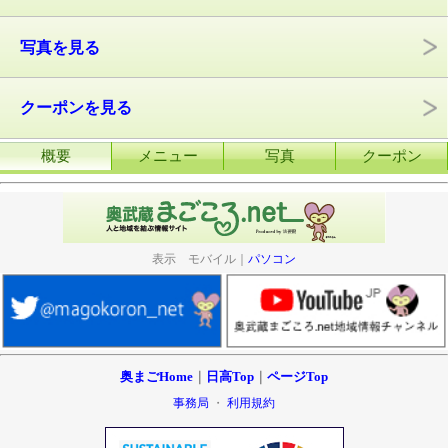
写真を見る
クーポンを見る
概要
メニュー
写真
クーポン
表示 モバイル｜
パソコン
奥まごHome
｜
日高Top
｜
ページTop
事務局
・
利用規約