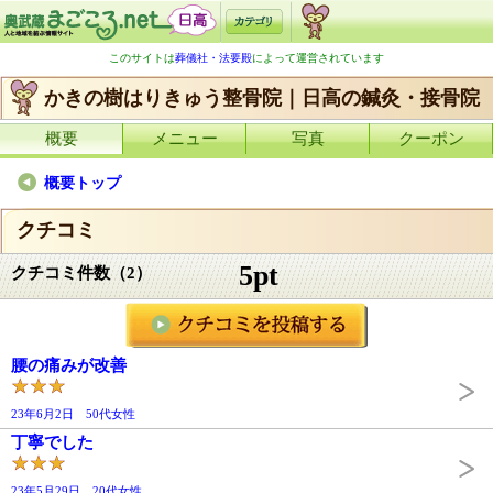
このサイトは
葬儀社・法要殿
によって運営されています
かきの樹はりきゅう整骨院｜日高の鍼灸・接骨院
概要
メニュー
写真
クーポン
概要トップ
クチコミ
5pt
クチコミ件数（2）
腰の痛みが改善
23年6月2日 50代女性
丁寧でした
23年5月29日 20代女性