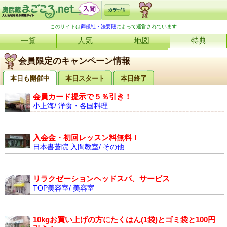
このサイトは
葬儀社・法要殿
によって運営されています
一覧
人気
地図
特典
会員限定のキャンペーン情報
本日も開催中
本日スタート
本日終了
会員カード提示で５％引き！
小上海/ 洋食・各国料理
入会金・初回レッスン料無料！
日本書蒼院 入間教室/ その他
リラクゼーションヘッドスパ、サービス
TOP美容室/ 美容室
10kgお買い上げの方にたくはん(1袋)とゴミ袋と100円