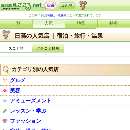
このサイトは
葬儀社・法要殿
によって運営されています
一覧
人気
地図
特典
日高の人気店 ｜宿泊・旅行・温泉
スコア順
クチコミ数順
カテゴリ別の人気店
グルメ
美容
アミューズメント
レッスン・学ぶ
ファッション