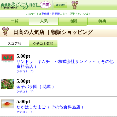
このサイトは
葬儀社・法要殿
によって運営されています
一覧
人気
地図
特典
日高の人気店 ｜物販ショッピング
スコア順
クチコミ数順
5.00pt
サンドラ キムチ ～株式会社サンドラ～（ その他
食料品店 ）
クチコミ（5)
5.00pt
金子バラ園（ 花屋 ）
クチコミ（4)
5.00pt
たかはしたまご（ その他食料品店 ）
クチコミ（3)