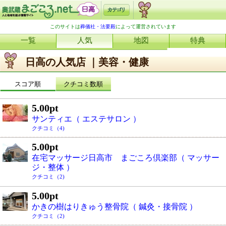
このサイトは
葬儀社・法要殿
によって運営されています
一覧
人気
地図
特典
日高の人気店 ｜美容・健康
スコア順
クチコミ数順
5.00pt
サンティエ（ エステサロン ）
クチコミ（4)
5.00pt
在宅マッサージ日高市 まごころ倶楽部（ マッサー
ジ・整体 ）
クチコミ（2)
5.00pt
かきの樹はりきゅう整骨院（ 鍼灸・接骨院 ）
クチコミ（2)