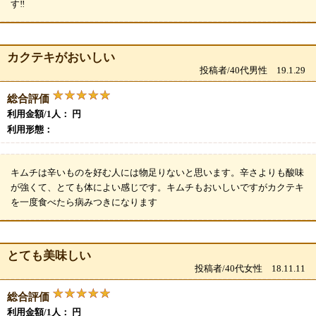
す‼️
カクテキがおいしい
投稿者/40代男性 19.1.29
総合評価
利用金額/1人： 円
利用形態：
キムチは辛いものを好む人には物足りないと思います。辛さよりも酸味
が強くて、とても体によい感じです。キムチもおいしいですがカクテキ
を一度食べたら病みつきになります
とても美味しい
投稿者/40代女性 18.11.11
総合評価
利用金額/1人： 円