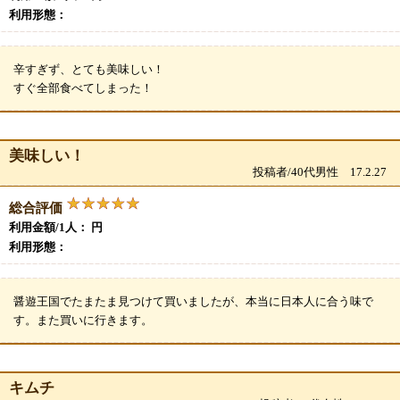
利用形態：
辛すぎず、とても美味しい！
すぐ全部食べてしまった！
美味しい！
投稿者/40代男性 17.2.27
総合評価
利用金額/1人： 円
利用形態：
醤遊王国でたまたま見つけて買いましたが、本当に日本人に合う味で
す。また買いに行きます。
キムチ