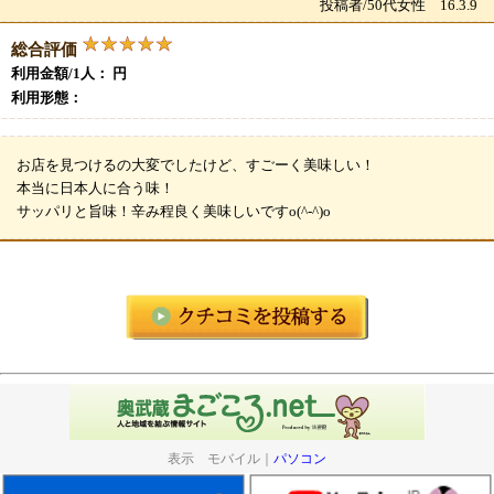
投稿者/50代女性 16.3.9
総合評価
利用金額/1人： 円
利用形態：
お店を見つけるの大変でしたけど、すごーく美味しい！
本当に日本人に合う味！
サッパリと旨味！辛み程良く美味しいですo(^-^)o
表示 モバイル｜
パソコン