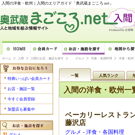
入間の洋食・欧州｜入間のエリアガイド「奥武蔵まごころ.net」
ホーム
入間
入間のお店・施設を探す
グルメ
洋食・各国料理
洋食・欧州
一覧
人気ランク
特典いっぱい会員カード
入間の洋食・欧州一
お店・施設一覧
今すぐ会員登録
加盟店も募集中
ベーカリーレストラン
藤沢店
グルメ - 洋食・各国料理
グルメ