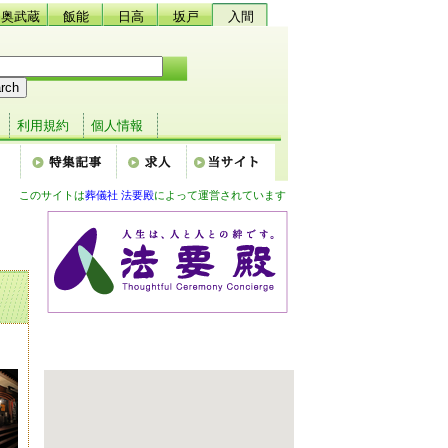
奥武蔵
飯能
日高
坂戸
入間
利用規約
個人情報
このサイトは
葬儀社 法要殿
によって運営されています