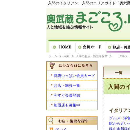
入間のイタリアン｜入間のエリアガイド「奥武蔵ま
ホーム
入間
入間のお店・施設を探す
グルメ
一覧
特典いっぱい会員カード
お店・施設一覧
入間の
今すぐ会員登録
加盟店も募集中
イタリア
グルメ - 
駅から近い
狭山市新狭山2
グルメ