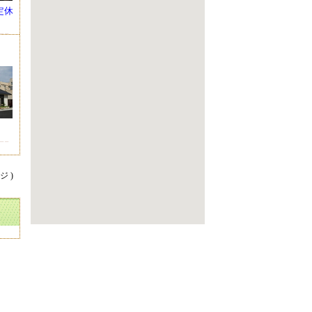
 定休
ジ )