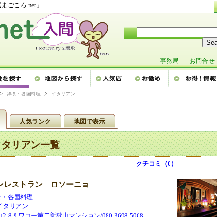
ごころ.net」
事務局
お問合せ
洋食・各国料理
イタリアン
人気ランク
地図で表示
イタリアン一覧
クチコミ（0）
ンレストラン ロソーニョ
洋食・各国料理
イタリアン
-8-9 ワコー第二新狭山マンション/080-3698-5068