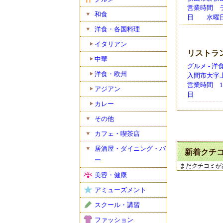
営業時間 ランチ
和食
日 水曜
洋食・各国料理
イタリアン
リストラ
中華
グルメ - 
洋食・欧州
入間市大字上藤
営業時間 11:3
アジアン
日
カレー
その他
カフェ・喫茶店
居酒屋・ダイニング・バ
新着クチ
ー
まだクチコミが
美容・健康
アミューズメント
スクール・講習
ファッション