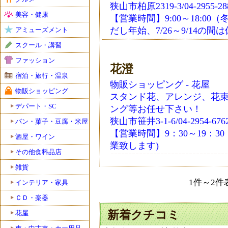
狭山市柏原2319-3/04-2955-28
美容・健康
【営業時間】9:00～18:00
だし年始、7/26～9/14の間
アミューズメント
スクール・講習
ファッション
花澄
宿泊・旅行・温泉
物販ショッピング - 花屋
物販ショッピング
スタンド花、アレンジ、花
デパート・SC
ング等お任せ下さい！
狭山市笹井3-1-6/04-2954-676
パン・菓子・豆腐・米屋
【営業時間】9：30～19：
酒屋・ワイン
業致します)
その他食料品店
雑貨
1件～2件表
インテリア・家具
ＣＤ・楽器
新着クチコミ
花屋