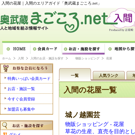
入間の花屋｜入間のエリアガイド「奥武蔵まごころ.net」
ホーム
入間
入間のお店・施設を探す
物販ショッピング
花屋
一覧
人気ランク
特典いっぱい会員カード
入間の花屋一覧
お店・施設一覧
今すぐ会員登録
加盟店も募集中
城ノ越園芸
物販ショッピング - 花屋
草花の生産、直売を目的と
グルメ