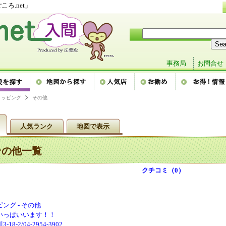
ろ.net」
事務局
お問合せ
ョッピング
その他
人気ランク
地図で表示
その他一覧
クチコミ（0）
ング - その他
いっぱいいます！！
8-2/04-2954-3902