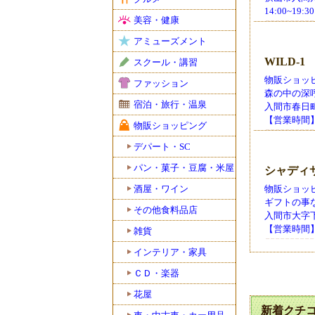
14:00~19:
美容・健康
アミューズメント
WILD-
スクール・講習
物販ショッピ
ファッション
森の中の深
宿泊・旅行・温泉
入間市春日町1-3
【営業時間】
物販ショッピング
デパート・SC
パン・菓子・豆腐・米屋
シャディ
酒屋・ワイン
物販ショッピ
ギフトの事
その他食料品店
入間市大字下藤
【営業時間】a
雑貨
インテリア・家具
ＣＤ・楽器
花屋
新着クチ