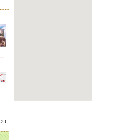
）
ジ )