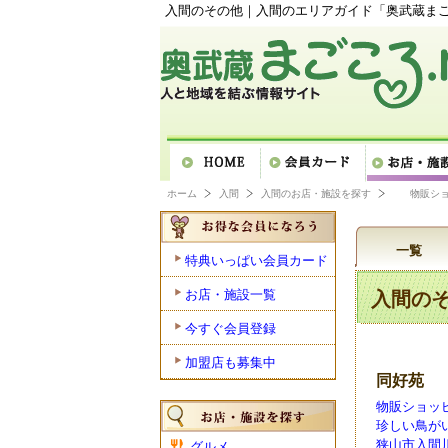
入間のその他｜入間のエリアガイド「奥武蔵まごこ
ホーム
入間
入間のお店・施設を探す
物販シ
一覧
特典いっぱい会員カード
お店・施設一覧
入間の
今すぐ会員登録
加盟店も募集中
同好苑
物販ショッピ
珍しい鳥が
狭山市入間川3-1
グルメ