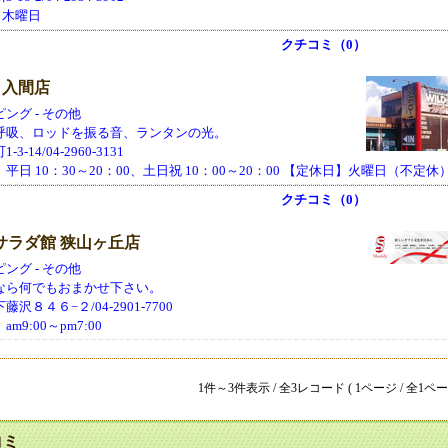
30 木曜日
クチコミ（0）
1 入間店
ング - その他
呼吸、ロッドを振る音、ランタンの光。
-14/04-2960-3131
平日 10：30～20：00、土日祝 10：00～20：00 【定休日】火曜日（不定休
クチコミ（0）
サラダ館 狭山ヶ丘店
ング - その他
なら何でもおまかせ下さい。
沢８４６−２/04-2901-7700
m9:00～pm7:00
1件～3件表示 / 全3レコード ( 1ページ / 全1ペー
コミ