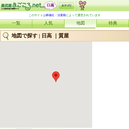
このサイトは
葬儀社・法要殿
によって運営されています
一覧
人気
地図
特典
地図で探す | 日高 ｜質屋