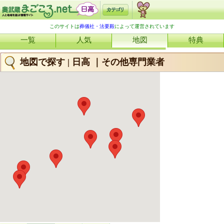
このサイトは
葬儀社・法要殿
によって運営されています
一覧
人気
地図
特典
地図で探す | 日高 ｜その他専門業者