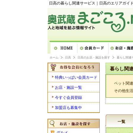
日高の暮らし関連サービス｜日高のエリアガイド「
ホーム
日高
日高のお店・施設を探す
暮らし関連
暮らし関
特典いっぱい会員カード
ペット関
お店・施設一覧
その他生
今すぐ会員登録
加盟店も募集中
一覧
グルメ