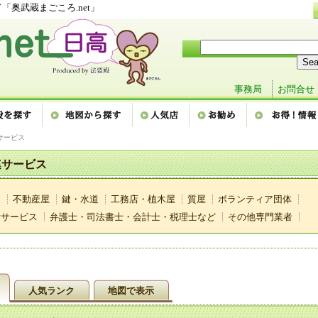
奥武蔵まごころ.net」
事務局
お問合せ
サービス
連サービス
連
不動産屋
鍵・水道
工務店・植木屋
質屋
ボランティア団体
活サービス
弁護士・司法書士・会計士・税理士など
その他専門業者
人気ランク
地図で表示