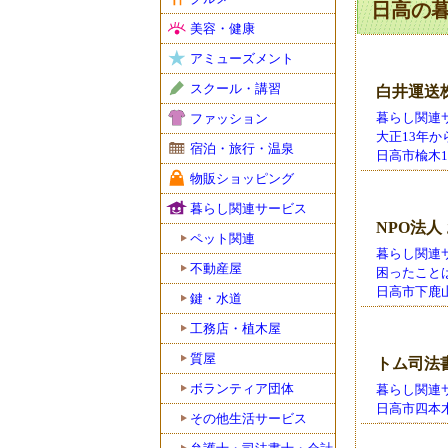
日高の
美容・健康
アミューズメント
スクール・講習
白井運送
暮らし関連サ
ファッション
大正13年
宿泊・旅行・温泉
日高市楡木12-1
物販ショッピング
暮らし関連サービス
NPO法人
ペット関連
暮らし関連サ
不動産屋
困ったこと
日高市下鹿山502
鍵・水道
工務店・植木屋
質屋
トム司法
ボランティア団体
暮らし関連
日高市四本木1-
その他生活サービス