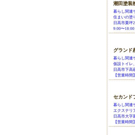
潮田塗装
暮らし関連サ
住まいの塗
日高市栗坪233-
9:00〜18:00
グランド
暮らし関連サ
仮設トイレ
日高市下高萩新田
【営業時間】8
セカンド
暮らし関連サ
エクステリ
日高市大字新堀新
【営業時間】