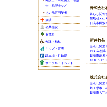
弁護士・司法書士・会計
士・税理士など
株式会社
その他専門業者
暮らし関連サ
無垢材と生
病院
日高市田波目31
公共施設
お散歩
新井竹芸
介護・福祉
暮らし関連サ
キッズ・育児
1935年創
日高市高麗本郷7
駐車場・駐輪場
10:00〜1
サークル・イベント
株式会社
暮らし関連サ
埼玉県唯一
日高市大字梅原9