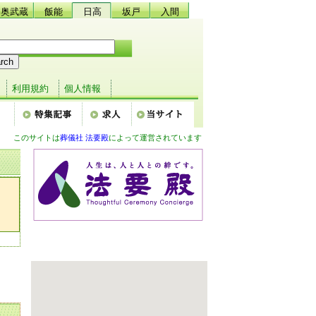
奥武蔵
飯能
日高
坂戸
入間
利用規約
個人情報
このサイトは
葬儀社 法要殿
によって運営されています